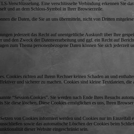
 TLS-Verschlüsselung. Eine verschlüsselte Verbindung erkennen Sie dara
hselt und an dem Schloss-Symbol in Ihrer Browserzeile.
nnen die Daten, die Sie an uns übermitteln, nicht von Dritten mitgeles
ngen jederzeit das Recht auf unentgeltliche Auskunft über Ihre gespe
 und den Zweck der Datenverarbeitung und ggf. ein Recht auf Berich
ragen zum Thema personenbezogene Daten können Sie sich jederzeit un
es. Cookies richten auf Ihrem Rechner keinen Schaden an und enthalte
fektiver und sicherer zu machen. Cookies sind kleine Textdateien, die
nannte “Session-Cookies”. Sie werden nach Ende Ihres Besuchs automat
is Sie diese löschen. Diese Cookies ermöglichen es uns, Ihren Browse
s Setzen von Cookies informiert werden und Cookies nur im Einzelfall e
ausschließen sowie das automatische Löschen der Cookies beim Schli
nktionalität dieser Website eingeschränkt sein.