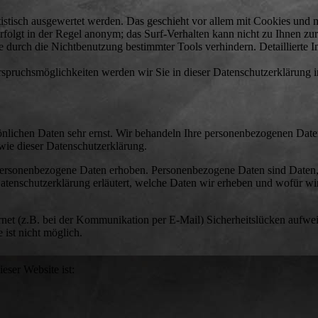
tistisch ausgewertet werden. Das geschieht vor allem mit Cookies und 
folgt in der Regel anonym; das Surf-Verhalten kann nicht zu Ihnen zur
 durch die Nichtbenutzung bestimmter Tools verhindern. Detaillierte 
spruchsmöglichkeiten werden wir Sie in dieser Datenschutzerklärung i
önlichen Daten sehr ernst. Wir behandeln Ihre personenbezogenen Date
wie dieser Datenschutzerklärung.
personenbezogene Daten erhoben. Personenbezogene Daten sind Daten,
Datenschutzerklärung erläutert, welche Daten wir erheben und wofür wir
rnet (z.B. bei der Kommunikation per E-Mail) Sicherheitslücken aufwe
 ist nicht möglich.
eser Website ist: