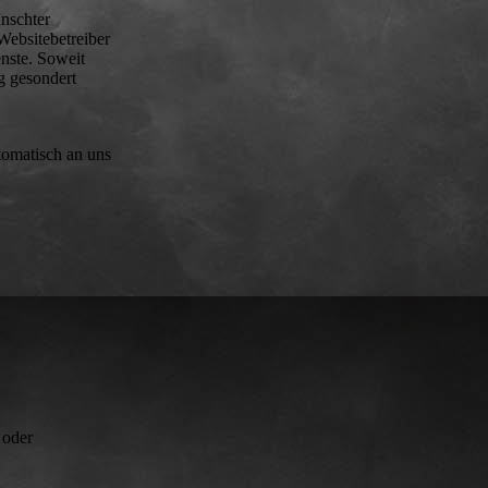
nschter
Websitebetreiber
enste. Soweit
g gesondert
tomatisch an uns
 oder