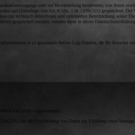
nikationsvorgangs oder zur Bereitstellung bestimmter, von Ihnen erwü
erden auf Grundlage von Art. 6 Abs. 1 lit. f DSGVO gespeichert. Der 
ies zur technisch fehlerfreien und optimierten Bereitstellung seiner Di
ltens) gespeichert werden, werden diese in dieser Datenschutzerklärun
 Informationen in so genannten Server-Log-Dateien, die Ihr Browser au
uellen wird nicht vorgenommen.
. f DSGVO, der die Verarbeitung von Daten zur Erfüllung eines Vertrags