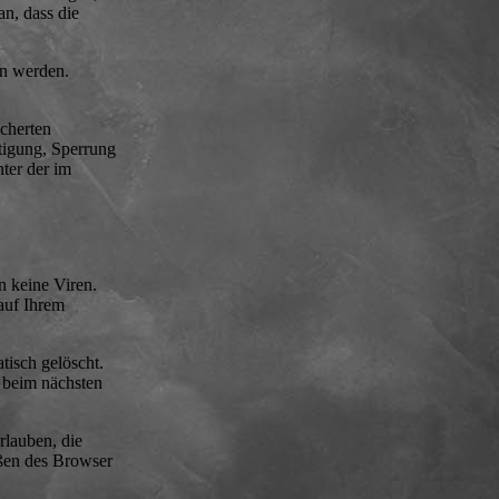
n, dass die
en werden.
icherten
tigung, Sperrung
ter der im
n keine Viren.
 auf Ihrem
isch gelöscht.
r beim nächsten
rlauben, die
eßen des Browser