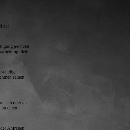
l der
ligung jederzeit
arbeitung bleibt
uständige
nehmen seinen
an sich oder an
n an einen
oder Anfragen,