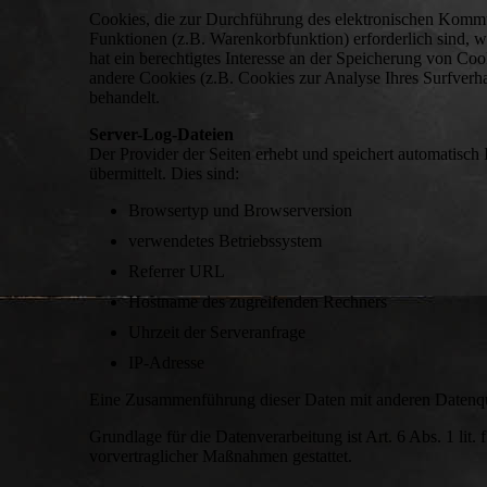
Cookies, die zur Durchführung des elektronischen Kommu
Funktionen (z.B. Warenkorbfunktion) erforderlich sind, w
hat ein berechtigtes Interesse an der Speicherung von Cook
andere Cookies (z.B. Cookies zur Analyse Ihres Surfverha
behandelt.
Server-Log-Dateien
Der Provider der Seiten erhebt und speichert automatisch
übermittelt. Dies sind:
Browsertyp und Browserversion
verwendetes Betriebssystem
Referrer URL
Hostname des zugreifenden Rechners
Uhrzeit der Serveranfrage
IP-Adresse
Eine Zusammenführung dieser Daten mit anderen Datenq
Grundlage für die Datenverarbeitung ist Art. 6 Abs. 1 lit
vorvertraglicher Maßnahmen gestattet.