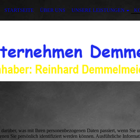
STARTSEITE
ÜBER UNS
UNSERE LEISTUNGEN
K
 darüber, was mit Ihren personenbezogenen Daten passiert, wenn Sie u
enen Sie persönlich identifiziert werden können. Ausführliche Informa