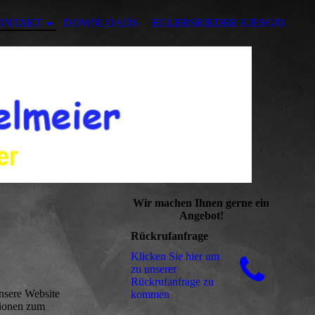
ONTAKT
DOWNLOADS
EGLERSRIEDER KIESGRUBE
Wir machen Ihnen gerne ein
Angebot!
Rückrufanfrage
Klicken Sie hier um
zu unserer
Rückrufanfrage zu
nsere Website
kommen
tionen zum