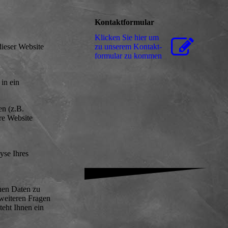
Kontaktformular
Klicken Sie hier um
zu unserem Kon­takt­
ieser Website
for­mu­lar zu kommen
in ein
en (z.B.
ere Website
yse Ihres
nen Daten zu
 weiteren Fragen
eht Ihnen ein