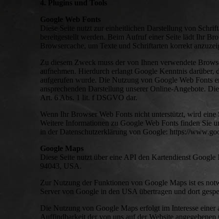
4. Plugins und Tools
Google Web Fonts
Diese Seite nutzt zur einheitlichen Darstellung von Schri
bereitgestellt werden. Beim Aufruf einer Seite lädt Ihr Br
Browsercache, um Texte und Schriftarten korrekt anzuzei
Zu diesem Zweck muss der von Ihnen verwendete Browse
aufnehmen. Hierdurch erlangt Google Kenntnis darüber, d
aufgerufen wurde. Die Nutzung von Google Web Fonts erfo
ansprechenden Darstellung unserer Online-Angebote. Dies s
Art. 6 Abs. 1 lit. f DSGVO dar.
Wenn Ihr Browser Web Fonts nicht unterstützt, wird eine
Weitere Informationen zu Google Web Fonts finden Sie unt
in der Datenschutzerklärung von Google: https://www.goo
Google Maps
Diese Seite nutzt über eine API den Kartendienst Google
94043, USA.
Zur Nutzung der Funktionen von Google Maps ist es notwe
Server von Google in den USA übertragen und dort gespeic
Die Nutzung von Google Maps erfolgt im Interesse einer 
Auffindbarkeit der von uns auf der Website angegebenen Or