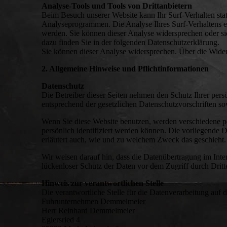
Analyse-Tools und Tools von Drittanbietern
Beim Besuch unserer Website kann Ihr Surf-Verhalten sta
Analyseprogrammen. Die Analyse Ihres Surf-Verhaltens er
werden. Sie können dieser Analyse widersprechen oder sie
dazu finden Sie in der folgenden Datenschutzerklärung.
Sie können dieser Analyse widersprechen. Über die Wider
2. Allgemeine Hinweise und Pflichtinformationen
Datenschutz
Die Betreiber dieser Seiten nehmen den Schutz Ihrer pers
entsprechend der gesetzlichen Datenschutzvorschriften so
Wenn Sie diese Website benutzen, werden verschiedene 
persönlich identifiziert werden können. Die vorliegende 
erläutert auch, wie und zu welchem Zweck das geschieht.
Wir weisen darauf hin, dass die Datenübertragung im Inte
lückenloser Schutz der Daten vor dem Zugriff durch Dritte
Hinweis zur verantwortlichen Stelle
Die verantwortliche Stelle für die Datenverarbeitung auf di
Fuhrunternehmen Demmelmeier
Herr Reinhard Demmelmeier
Eglersried 4