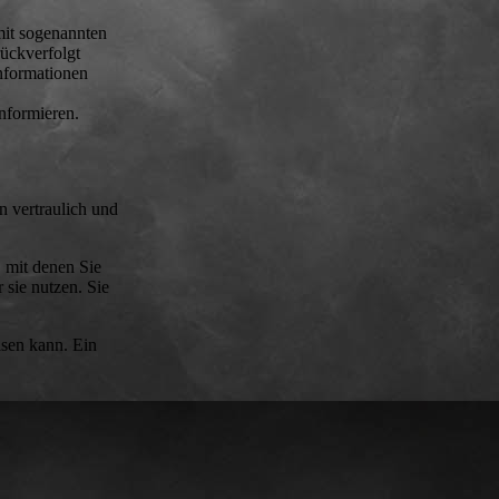
mit sogenannten
ückverfolgt
Informationen
nformieren.
n vertraulich und
 mit denen Sie
 sie nutzen. Sie
isen kann. Ein