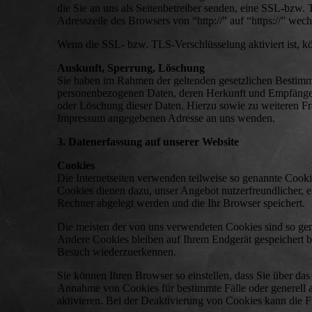
die Sie an uns als Seitenbetreiber senden, eine SSL-bzw.
Adresszeile des Browsers von “http://” auf “https://” wec
Wenn die SSL- bzw. TLS-Verschlüsselung aktiviert ist, kö
Auskunft, Sperrung, Löschung
Sie haben im Rahmen der geltenden gesetzlichen Bestimmu
personenbezogenen Daten, deren Herkunft und Empfänger
oder Löschung dieser Daten. Hierzu sowie zu weiteren F
Impressum angegebenen Adresse an uns wenden.
3. Datenerfassung auf unserer Website
Cookies
Die Internetseiten verwenden teilweise so genannte Cooki
Cookies dienen dazu, unser Angebot nutzerfreundlicher, ef
Rechner abgelegt werden und die Ihr Browser speichert.
Die meisten der von uns verwendeten Cookies sind so ge
Andere Cookies bleiben auf Ihrem Endgerät gespeichert b
Besuch wiederzuerkennen.
Sie können Ihren Browser so einstellen, dass Sie über da
Annahme von Cookies für bestimmte Fälle oder generell 
aktivieren. Bei der Deaktivierung von Cookies kann die Fu