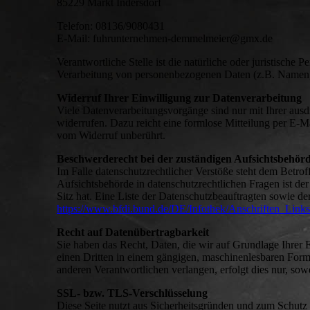
85229 Markt Indersdorf
Telefon: 08136/9080431
E-Mail: fuhrunternehmen-demmelmeier@gmx.de
Verantwortliche Stelle ist die natürliche oder juristische
Verarbeitung von personenbezogenen Daten (z.B. Namen, 
Widerruf Ihrer Einwilligung zur Datenverarbeitung
Viele Datenverarbeitungsvorgänge sind nur mit Ihrer ausdr
widerrufen. Dazu reicht eine formlose Mitteilung per E-M
vom Widerruf unberührt.
Beschwerderecht bei der zuständigen Aufsichtsbehör
Im Falle datenschutzrechtlicher Verstöße steht dem Betro
Aufsichtsbehörde in datenschutzrechtlichen Fragen ist d
Sitz hat. Eine Liste der Datenschutzbeauftragten sowie
https://www.bfdi.bund.de/DE/Infothek/Anschriften_Links/
Recht auf Datenübertragbarkeit
Sie haben das Recht, Daten, die wir auf Grundlage Ihrer Ei
einen Dritten in einem gängigen, maschinenlesbaren Forma
anderen Verantwortlichen verlangen, erfolgt dies nur, sowe
SSL- bzw. TLS-Verschlüsselung
Diese Seite nutzt aus Sicherheitsgründen und zum Schutz 