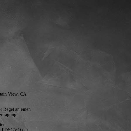
ntain View, CA
r Regel an einen
ertragung.
ten
it. f DSGVO dar.