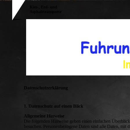
Kies-, Erd- und
Asphalttransporte
Datenschutzerklärung
1. Datenschutz auf einen Blick
Allgemeine Hinweise
Die folgenden Hinweise geben einen einfachen Überblick
besuchen. Personenbezogene Daten sind alle Daten, mit d