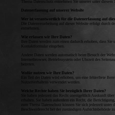
Thema Datenschutz entnehmen Sie unserer unter diesem T
Datenerfassung auf unserer Website
Wer ist verantwortlich für die Datenerfassung auf die
Die Datenverarbeitung auf dieser Website erfolgt durch 
entnehmen.
Wie erfassen wir Ihre Daten?
Ihre Daten werden zum einen dadurch erhoben, dass Sie uns
Kontaktformular eingeben.
Andere Daten werden automatisch beim Besuch der Website
Internetbrowser, Betriebssystem oder Uhrzeit des Seitenau
betreten.
Wofür nutzen wir Ihre Daten?
Ein Teil der Daten wird erhoben, um eine fehlerfreie Ber
Nutzerverhaltens verwendet werden.
Welche Rechte haben Sie bezüglich Ihrer Daten?
Sie haben jederzeit das Recht unentgeltlich Auskunft ü
erhalten. Sie haben außerdem ein Recht, die Berichtigun
zum Thema Datenschutz können Sie sich jederzeit unter 
Beschwerderecht bei der zuständigen Aufsichtsbehörde zu