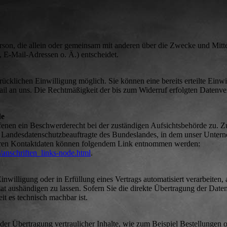
 Person, die allein oder gemeinsam mit anderen über die Zwecke und Mitte
E-Mail-Adressen o. Ä.) entscheidet.
ücklichen Einwilligung möglich. Sie können eine bereits erteilte Einwil
ail an uns. Die Rechtmäßigkeit der bis zum Widerruf erfolgten Datenver
de
ffenen ein Beschwerderecht bei der zuständigen Aufsichtsbehörde zu. Z
er Landesdatenschutzbeauftragte des Bundeslandes, in dem unser Unter
 deren Kontaktdaten können folgendem Link entnommen werden:
anschriften_links-node.html
.
nwilligung oder in Erfüllung eines Vertrags automatisiert verarbeiten, 
t aushändigen zu lassen. Sofern Sie die direkte Übertragung der Date
it es technisch machbar ist.
der Übertragung vertraulicher Inhalte, wie zum Beispiel Bestellungen 