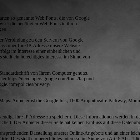
ftarten so genannte Web Fonts, die von Google
owser die benötigten Web Fonts in ihren
gen.
r Verbindung zu den Servern von Google
ass über Ihre IP-Adresse unsere Website
lgt im Interesse einer einheitlichen und
tellt ein berechtigtes Interesse im Sinne von
 Standardschrift von Ihrem Computer genutzt.
er https://developers.google.com/fonts/faq und
gle.com/policies/privacy/.
 Maps. Anbieter ist die Google Inc., 1600 Amphitheatre Parkway, Mou
ndig, Ihre IP Adresse zu speichern. Diese Informationen werden in de
hert. Der Anbieter dieser Seite hat keinen Einfluss auf diese Datenüb
ansprechenden Darstellung unserer Online-Angebote und an einer leich
te. Dies stellt ein berechtigtes Interesse im Sinne von Art. 6 Abs. 1 l