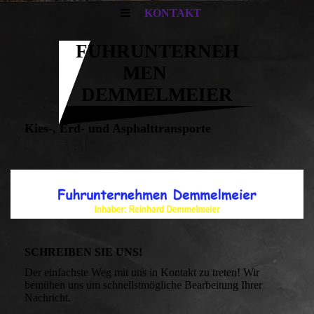
KONTAKT
FUHRUNTERNEH
MEN
DEMMELMEIER
Kies-, Erd- und Asphalttransporte
SCHREIBEN SIE UNS!
Der einfachste Weg mit uns in Kontakt zu treten! Wir
bemühen uns um schnellstmögliche Bearbeitung Ihrer
Nachricht.